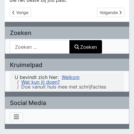
die het beste bij jou past.
Vorig artikel: VACATURE COLLECTECOÖRDINATOR
Volgende artikel: 
Vorige
Volgende
Zoeken
Zoeken
Zoeken
Kruimelpad
U bevindt zich hier:
Welkom
Wat kun jij doen?
Doe vanuit huis mee met schrijfacties
Social Media